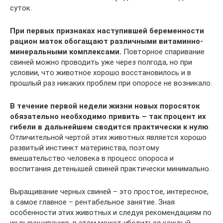
суток.
При первых признаках наступившей беременности
рацион маток обогащают различными витаминно-
минеральными комплексами.
Повторное спаривание
свиней можно проводить уже через полгода, но при
условии, что животное хорошо восстановилось и в
прошлый раз никаких проблем при опоросе не возникало.
В течение первой недели жизни новых поросяток
обязательно необходимо привить – так процент их
гибели в дальнейшем сводится практически к нулю
.
Отличительной чертой этих животных является хорошо
развитый инстинкт материнства, поэтому
вмешательство человека в процесс опороса и
воспитания детенышей свиней практически минимально.
Выращивание черных свиней – это простое, интересное,
а самое главное – рентабельное занятие. Зная
особенности этих животных и следуя рекомендациям по
их выращиванию, в этом может убедиться каждый