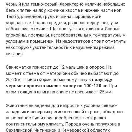
черный или темно-серый. Характерно наличие небольших
белых пятен на лбу, кончике хвоста и нижней части ног.
Тело удлиненное, грудь и спина широкие, ноги
коренастые. Голова средняя, рыло «вздернутое», уши
небольшие, стоячие. Щетина густая и длинная. Свиньи
спокойны, послушны, нетребовательны к температурным
условиям в помещении. Из недостатков стоит отметить
некоторую чувствительность к нарушениям режима
питания.
Свиноматка приносит до 12 малышей в опорос. На
момент отъема от матери они обычно вырастают до
20-25 кг. При откорме по мясному типу
к полугоду
черные поросята имеют массу по 100-120 кг
. При
этом толщина шпига на спине не превышает 25 мм.
Животные выведены для непростых условий северо-
западных и северных регионов нашей страны, обладают
выносливостью и приспособленностью к резко
континентальному климату. Порода очень популярна в
Сахалинской, Читинской и Кемеровской областях,