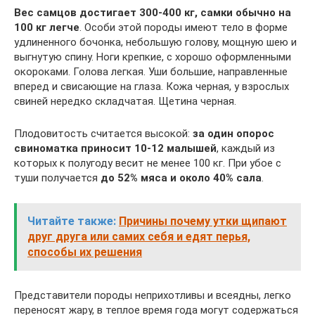
Вес самцов достигает 300-400 кг, самки обычно на
100 кг легче
. Особи этой породы имеют тело в форме
удлиненного бочонка, небольшую голову, мощную шею и
выгнутую спину. Ноги крепкие, с хорошо оформленными
окороками. Голова легкая. Уши большие, направленные
вперед и свисающие на глаза. Кожа черная, у взрослых
свиней нередко складчатая. Щетина черная.
Плодовитость считается высокой:
за один опорос
свиноматка приносит 10-12 малышей
, каждый из
которых к полугоду весит не менее 100 кг. При убое с
туши получается
до 52% мяса и около 40% сала
.
Читайте также:
Причины почему утки щипают
друг друга или самих себя и едят перья,
способы их решения
Представители породы неприхотливы и всеядны, легко
переносят жару, в теплое время года могут содержаться