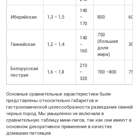
140
Иберийская
1,3 – 1,5
–
800
60
170
750
140
(большая
Гвинейская
1,2 – 1,4
–
30
доля
160
жира)
210
Белорусская
1,6 – 1,8
–
700 –800
75
пестрая
320
Основные сравнительные характеристики были
представлены относительно габаритов и
гастрономической целесообразности разведения свиней
черных пород. Мы умышленно не включили в
сравнительную таблицу мини-пигов, так как они имеют в
основном декоративное применение в качестве
домашних питомцев.