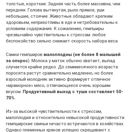
толстые, короткие. Задняя часть более массивна, чем
передняя. Голова вытянутая, рыло прямое, уши
небольшие, стоячие. Животные обладают крепким
здоровьем, неприхотливы в еде и нетребовательны к
условиям содержания. К сожалению, гемпширы
чрезвычайно чувствительны к стрессам: любое
беспокойство сильно снижает скорость набора веса.
Самки гемпширов
малоплодны (не более 8 малышей
за опорос
). Молока у маток обычно хватает, выпад
случается крайне редко. До семимесячного возраста
поросята растут сравнительно медленно, но более
взрослый молодняк активно формирует отличное
«мраморное» мясо, отличающееся очень хорошим
вкусом.
Продуктивный выход с туши составляет 50-
70%.
Из-за высокой чувствительности к стрессам,
малоплодия и относительно невысокой продуктивности
гемпширские свиньи нечасто встречаются в хозяйствах.
Однако племенных хряков успешно скрещивают с