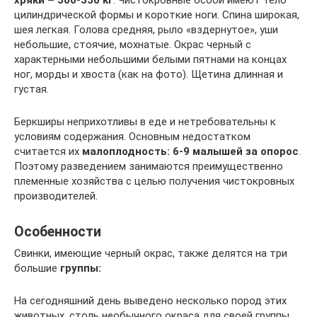
хряки – 300-350 кг
. Чистокровные особи имеют тело
цилиндрической формы и короткие ноги. Спина широкая,
шея легкая. Голова средняя, рыло «вздернутое», уши
небольшие, стоячие, мохнатые. Окрас черный с
характерными небольшими белыми пятнами на концах
ног, морды и хвоста (как на фото). Щетина длинная и
густая.
Беркширы неприхотливы в еде и нетребовательны к
условиям содержания. Основным недостатком
считается их
малоплодность: 6-9 малышей за опорос
.
Поэтому разведением занимаются преимущественно
племенные хозяйства с целью получения чистокровных
производителей.
Особенности
Свинки, имеющие черный окрас, также делятся на три
большие
группы:
На сегодняшний день выведено несколько пород этих
животных, столь необычного окраса для своей группы.