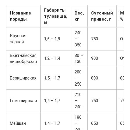
Габариты
Название
Вес,
Суточный
Мяс
туловища,
породы
кг
привес, г
%
м
240
Крупная
1,6 – 1,8
–
750
От 5
черная
350
Вьетнамская
80 –
1,2 – 1,4
900
От 7
вислобрюхая
130
200
Беркширская
1,5 – 1,7
–
800
80
250
210
Гемпширская
1,4 – 1,7
–
750
75
240
180
Мейшан
1,4 – 1,7
–
650
65
240