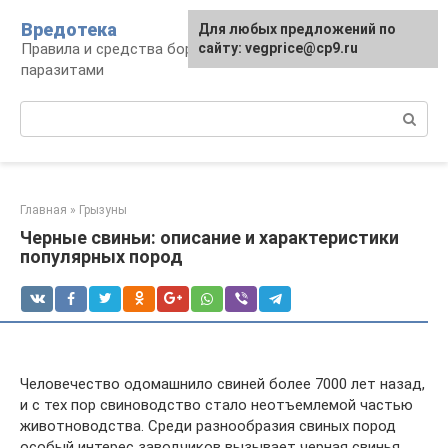
Перейти
Вредотека
Для любых предложений по
к
Правила и средства борьбы с вредителями и
сайту: vegprice@cp9.ru
контенту
паразитами
Поиск:
Главная
»
Грызуны
Черные свиньи: описание и характеристики
популярных пород
Человечество одомашнило свиней более 7000 лет назад,
и с тех пор свиноводство стало неотъемлемой частью
животноводства. Среди разнообразия свиных пород
особый интерес заводчиков вызывает черная свинья.