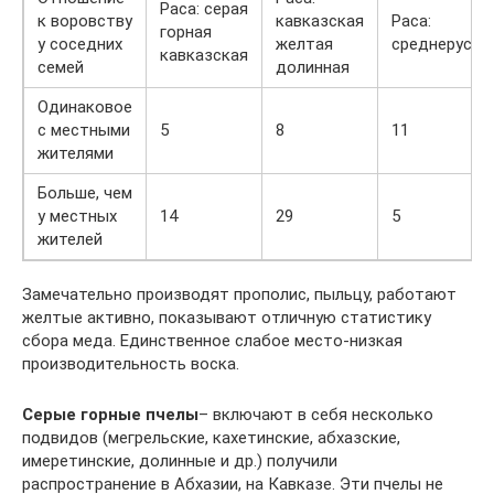
Раса: серая
к воровству
кавказская
Раса:
горная
у соседних
желтая
среднерусск
кавказская
семей
долинная
Одинаковое
с местными
5
8
11
жителями
Больше, чем
у местных
14
29
5
жителей
Замечательно производят прополис, пыльцу, работают
желтые активно, показывают отличную статистику
сбора меда. Единственное слабое место-низкая
производительность воска.
Серые горные пчелы
– включают в себя несколько
подвидов (мегрельские, кахетинские, абхазские,
имеретинские, долинные и др.) получили
распространение в Абхазии, на Кавказе. Эти пчелы не