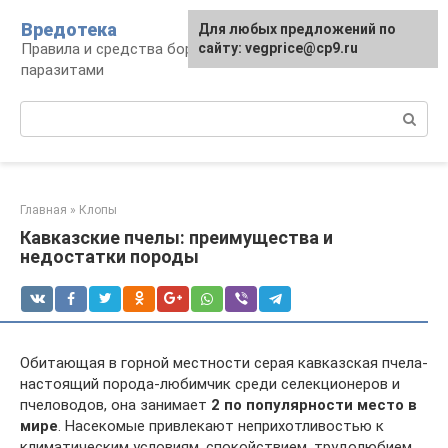
Перейти
Вредотека
Для любых предложений по
к
Правила и средства борьбы с вредителями и
сайту: vegprice@cp9.ru
контенту
паразитами
Поиск:
Главная
»
Клопы
Кавказские пчелы: преимущества и
недостатки породы
Обитающая в горной местности серая кавказская пчела-
настоящий порода-любимчик среди селекционеров и
пчеловодов, она занимает
2 по популярности место в
мире
. Насекомые привлекают неприхотливостью к
климатическим условиям, спокойствием, трудолюбием,