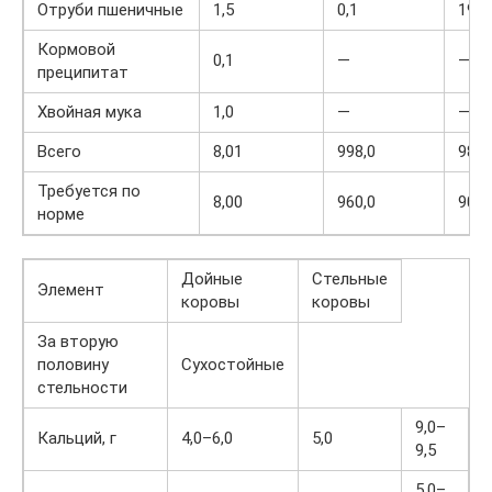
Отруби пшеничные
1,5
0,1
195,
Кормовой
0,1
—
—
преципитат
Хвойная мука
1,0
—
—
Всего
8,01
998,0
98,0
Требуется по
8,00
960,0
90,0
норме
Дойные
Стельные
Элемент
коровы
коровы
За вторую
половину
Сухостойные
стельности
9,0–
Кальций, г
4,0–6,0
5,0
9,5
5,0–