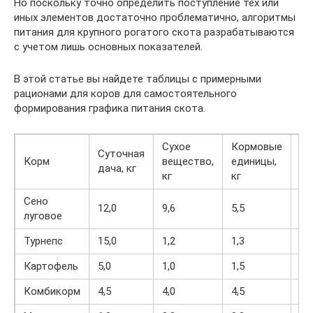
Но поскольку точно определить поступление тех или
иных элементов достаточно проблематично, алгоритмы
питания для крупного рогатого скота разрабатываются
с учетом лишь основных показателей.
В этой статье вы найдете таблицы с примерными
рационами для коров для самостоятельного
формирования графика питания скота.
Сухое
Кормовые
Суточная
Пе
Корм
вещество,
единицы,
дача, кг
пр
кг
кг
Сено
12,0
9,6
5,5
58
луговое
Турнепс
15,0
1,2
1,3
10
Картофель
5,0
1,0
1,5
60
Комбикорм
4,5
4,0
4,5
49