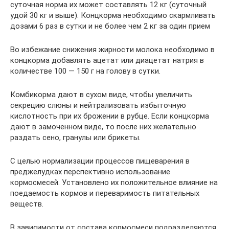
суточная норма их может составлять 12 кг (суточный
удой 30 кг и выше). Концкорма необходимо скармливать
дозами 6 раз в сутки и не более чем 2 кг за один прием
Во избежание снижения жирности молока необходимо в
концкорма добавлять ацетат или диацетат натрия в
количестве 100 — 150 г на голову в сутки.
Комбикорма дают в сухом виде, чтобы увеличить
секрецию слюны и нейтрализовать избыточную
кислотность при их брожении в рубце. Если концкорма
дают в замоченном виде, то после них желательно
раздать сено, гранулы или брикеты.
С целью нормализации процессов пищеварения в
преджелудках перспективно использование
кормосмесей. Установлено их положительное влияние на
поедаемость кормов и переваримость питательных
веществ.
В зависимости от состава кормосмеси подразделяются