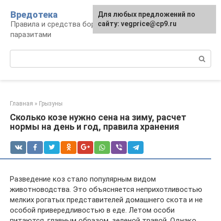
Перейти
Вредотека
Для любых предложений по
к
Правила и средства борьбы с вредителями и
сайту: vegprice@cp9.ru
контенту
паразитами
Поиск:
Главная
»
Грызуны
Сколько козе нужно сена на зиму, расчет
нормы на день и год, правила хранения
Разведение коз стало популярным видом
животноводства. Это объясняется неприхотливостью
мелких рогатых представителей домашнего скота и не
особой привередливостью в еде. Летом особи
питаются, главным образом, зеленой травой. Однако