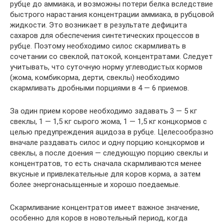
рубце до аммиака, и возможны потери белка вследствие
быстрого нарастания концентрации аммиака, в рубцовой
жидкости. Это возникает в результате дефицита
сахаров для обеспечения синтетических процессов в
рубце. Поэтому необходимо силос скармливать в
сочетании со свеклой, патокой, концентратами. Следует
учитывать, что суточную норму углеводистых кормов
(жома, комбикорма, дерти, свеклы) необходимо
скармливать дробными порциями в 4 — 6 приемов.
За один прием корове необходимо задавать 3 — 5 кг
свеклы, 1 — 1,5 кг сырого жома, 1 — 1,5 кг концкормов с
целью предупреждения ацидоза в рубце. Целесообразно
вначале раздавать силос и одну порцию концкормов и
свеклы, а после доения — следующую порцию свеклы и
концентратов, то есть сначала скармливаются менее
вкусные и привлекательные для коров корма, а затем
более энергонасыщенные и хорошо поедаемые.
Скармливание концентратов имеет важное значение,
особенно для коров в новотельный период, когда