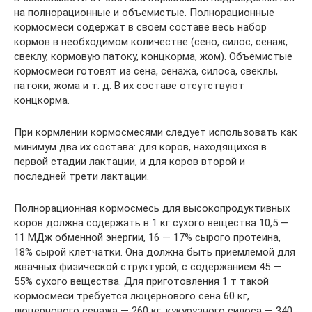
на полнорационные и объемистые. Полнорационные
кормосмеси содержат в своем составе весь набор
кормов в необходимом количестве (сено, силос, сенаж,
свеклу, кормовую патоку, концкорма, жом). Объемистые
кормосмеси готовят из сена, сенажа, силоса, свеклы,
патоки, жома и т. д. В их составе отсутствуют
концкорма.
При кормлении кормосмесями следует использовать как
минимум два их состава: для коров, находящихся в
первой стадии лактации, и для коров второй и
последней трети лактации.
Полнорационная кормосмесь для высокопродуктивных
коров должна содержать в 1 кг сухого вещества 10,5 —
11 МДж обменной энергии, 16 — 17% сырого протеина,
18% сырой клетчатки. Она должна быть приемлемой для
жвачных физической структурой, с содержанием 45 —
55% сухого вещества. Для приготовления 1 т такой
кормосмеси требуется люцернового сена 60 кг,
люцернового сенажа — 260 кг, кукурузного силоса — 340