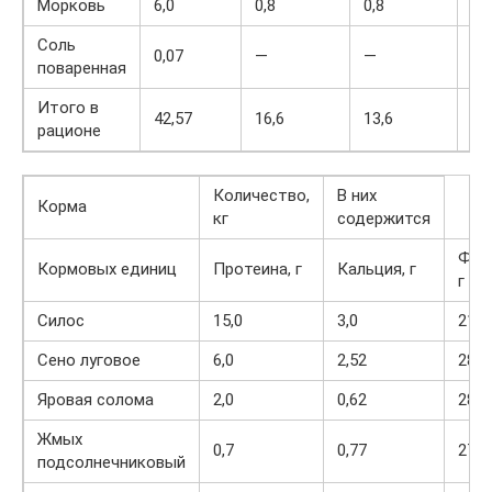
Морковь
6,0
0,8
0,8
48
Соль
0,07
—
—
—
поваренная
Итого в
42,57
16,6
13,6
12
рационе
Количество,
В них
Корма
кг
содержится
Фос
Кормовых единиц
Протеина, г
Кальция, г
г
Силос
15,0
3,0
210,
Сено луговое
6,0
2,52
288,
Яровая солома
2,0
0,62
28
Жмых
0,7
0,77
277,
подсолнечниковый