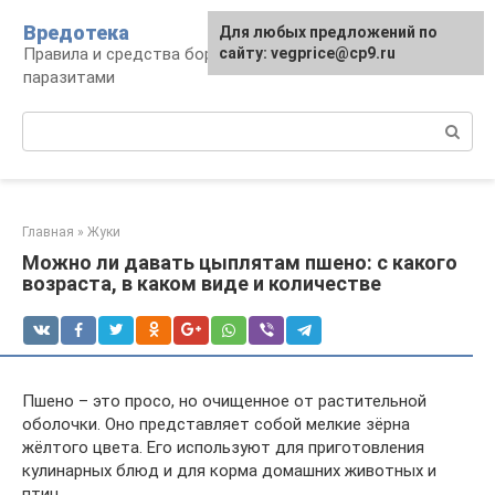
Перейти
Вредотека
Для любых предложений по
к
Правила и средства борьбы с вредителями и
сайту: vegprice@cp9.ru
контенту
паразитами
Поиск:
Главная
»
Жуки
Можно ли давать цыплятам пшено: с какого
возраста, в каком виде и количестве
Пшено – это просо, но очищенное от растительной
оболочки. Оно представляет собой мелкие зёрна
жёлтого цвета. Его используют для приготовления
кулинарных блюд и для корма домашних животных и
птиц.