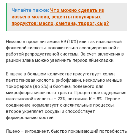
Читайте также:
Что можно сделать из
козьего молока, рецепты популярных
продуктов: масло, сметана, творог, сыр?
Немало в просе витамина В9 (10%) или так называемой
фолиевой кислоты, положительно ассоциированной с
работой репродуктивной системы. За счет включения в
рацион злака можно увеличить период яйцекладки.
В пшене в большом количестве присутствует холин,
пантотеновая кислота, рибофлавин, несколько меньше
токоферола (до 2%) и биотина, полезного для
микрофлоры кишечного тракта. Процентное содержание
никотиновой кислоты – 23%, витамина К – 8%. Первое
соединение нормализует окислительные процессы,
второе укрепляет сосуды и способствует
формированию костей.
Пшено – ингредиент, быстро покрывающий потребность