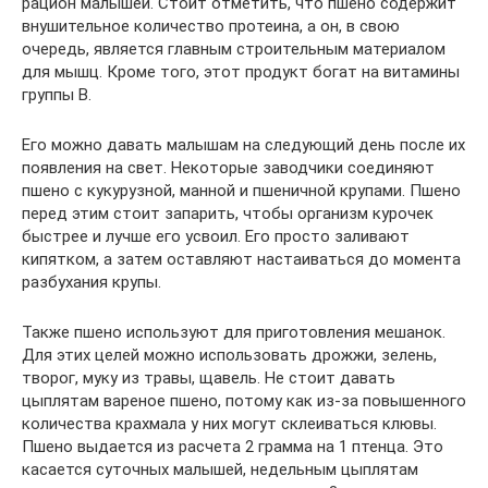
рацион малышей. Стоит отметить, что пшено содержит
внушительное количество протеина, а он, в свою
очередь, является главным строительным материалом
для мышц. Кроме того, этот продукт богат на витамины
группы В.
Его можно давать малышам на следующий день после их
появления на свет. Некоторые заводчики соединяют
пшено с кукурузной, манной и пшеничной крупами. Пшено
перед этим стоит запарить, чтобы организм курочек
быстрее и лучше его усвоил. Его просто заливают
кипятком, а затем оставляют настаиваться до момента
разбухания крупы.
Также пшено используют для приготовления мешанок.
Для этих целей можно использовать дрожжи, зелень,
творог, муку из травы, щавель. Не стоит давать
цыплятам вареное пшено, потому как из-за повышенного
количества крахмала у них могут склеиваться клювы.
Пшено выдается из расчета 2 грамма на 1 птенца. Это
касается суточных малышей, недельным цыплятам