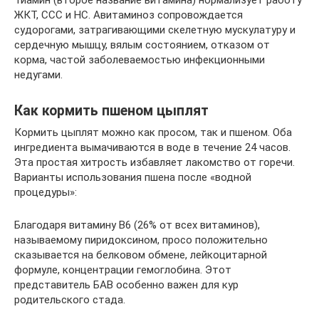
Тиамин (второе название витамина) нормализует работу
ЖКТ, ССС и НС. Авитаминоз сопровождается
судорогами, затрагивающими скелетную мускулатуру и
сердечную мышцу, вялым состоянием, отказом от
корма, частой заболеваемостью инфекционными
недугами.
Как кормить пшеном цыплят
Кормить цыплят можно как просом, так и пшеном. Оба
ингредиента вымачиваются в воде в течение 24 часов.
Эта простая хитрость избавляет лакомство от горечи.
Варианты использования пшена после «водной
процедуры»:
Благодаря витамину В6 (26% от всех витаминов),
называемому пиридоксином, просо положительно
сказывается на белковом обмене, лейкоцитарной
формуле, концентрации гемоглобина. Этот
представитель БАВ особенно важен для кур
родительского стада.