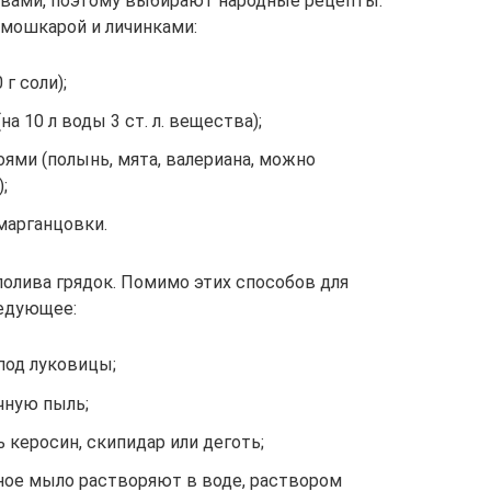
вами, поэтому выбирают народные рецепты.
мошкарой и личинками:
 г соли);
а 10 л воды 3 ст. л. вещества);
ями (полынь, мята, валериана, можно
;
марганцовки.
полива грядок. Помимо этих способов для
ледующее:
под луковицы;
чную пыль;
керосин, скипидар или деготь;
нное мыло растворяют в воде, раствором