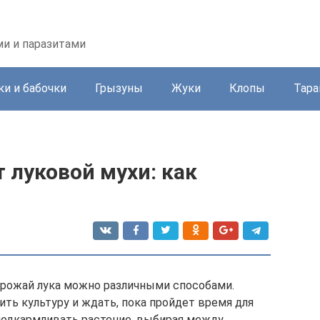
ми и паразитами
и и бабочки
Грызуны
Жуки
Клопы
Тара
 луковой мухи: как
урожай лука можно различными способами.
ть культуру и ждать, пока пройдет время для
подкармливать растение, выбирая между