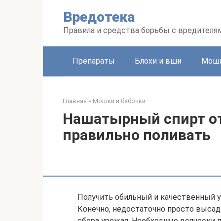
Перейти
Вредотека
к
контенту
Правила и средства борьбы с вредителя
Препараты
Блохи и вши
Мошк
Главная
»
Мошки и бабочки
Нашатырный спирт от
правильно поливать
Получить обильный и качественный 
Конечно, недостаточно просто высади
сбора урожая. Необходимо всячески 