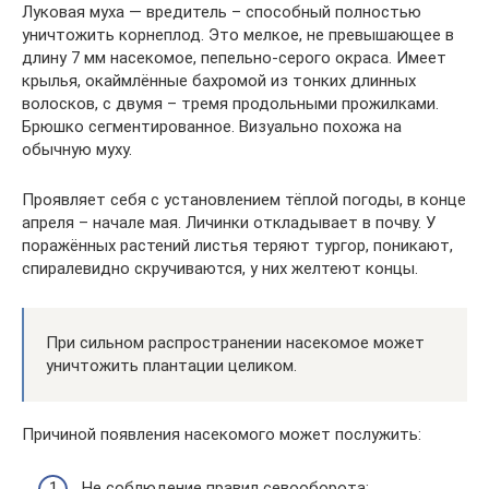
Луковая муха — вредитель – способный полностью
уничтожить корнеплод. Это мелкое, не превышающее в
длину 7 мм насекомое, пепельно-серого окраса. Имеет
крылья, окаймлённые бахромой из тонких длинных
волосков, с двумя – тремя продольными прожилками.
Брюшко сегментированное. Визуально похожа на
обычную муху.
Проявляет себя с установлением тёплой погоды, в конце
апреля – начале мая. Личинки откладывает в почву. У
поражённых растений листья теряют тургор, поникают,
спиралевидно скручиваются, у них желтеют концы.
При сильном распространении насекомое может
уничтожить плантации целиком.
Причиной появления насекомого может послужить:
Не соблюдение правил севооборота;