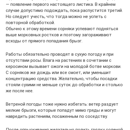
— появление первого настоящего листика. В крайнем
случае допустимо подождать, пока распустится третий.
Но следует учесть, что тогда можно не успеть с
повторной обработкой.
Обычно к этому времени сорняки успевают подняться
выше морковных ростков и поэтому загораживают
всходы от прямого попадания брызг.
Работы обязательно проводят в сухую погоду и при
отсутствии росы. Влага на растениях в сочетании с
керосином вызывает ожоги на молодой ботве моркови.
С сорняков же дождь или все смоет, или уменьшит
концентрацию средства. Желательно, чтобы посадки
стояли сухими не меньше суток до обработки и столько
же после нее.
Ветреной погоды тоже нужно избегать: ветер раздует
мелкие брызги, которые попадут мимо гряды и могут
навредить растениям, посаженным по соседству.
После опрыскивания желательно полить грядку соленой