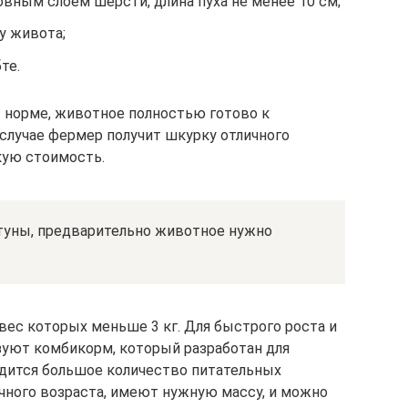
овным слоем шерсти, длина пуха не менее 10 см;
у живота;
те.
 норме, животное полностью готово к
 случае фермер получит шкурку отличного
кую стоимость.
лтуны, предварительно животное нужно
 вес которых меньше 3 кг. Для быстрого роста и
зуют комбикорм, который разработан для
ходится большое количество питательных
ячного возраста, имеют нужную массу, и можно