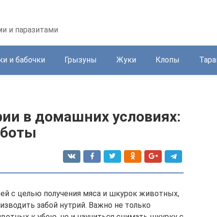
ми и паразитами
и и бабочки
Грызуны
Жуки
Клопы
Тара
рии в домашних условиях:
аботы
ей с целью получения мяса и шкурок животных,
оизводить забой нутрий. Важно не только
вотных к убою, но и научиться снимать шкурку с