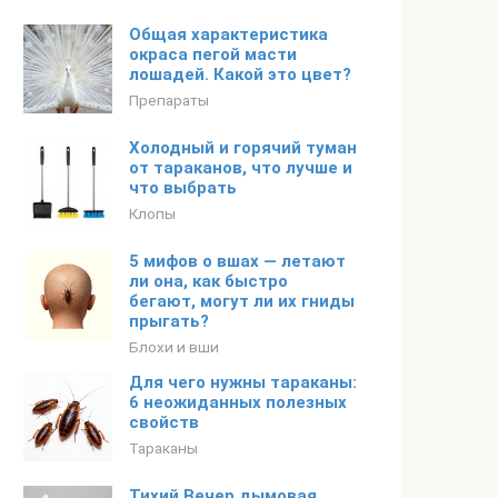
Общая характеристика
окраса пегой масти
лошадей. Какой это цвет?
Препараты
Холодный и горячий туман
от тараканов, что лучше и
что выбрать
Клопы
5 мифов о вшах — летают
ли она, как быстро
бегают, могут ли их гниды
прыгать?
Блохи и вши
Для чего нужны тараканы:
6 неожиданных полезных
свойств
Тараканы
Тихий Вечер дымовая