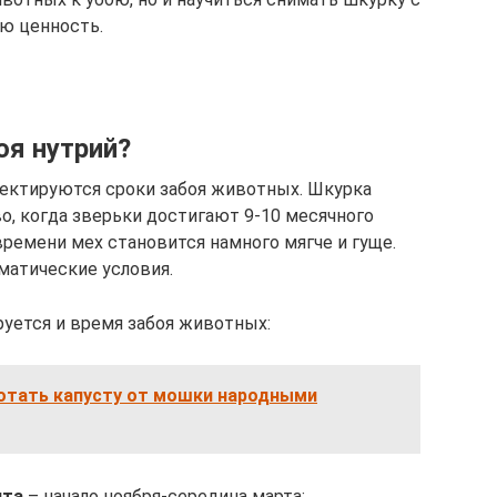
ою ценность.
оя нутрий?
ректируются сроки забоя животных. Шкурка
о, когда зверьки достигают 9-10 месячного
времени мех становится намного мягче и гуще.
матические условия.
руется и время забоя животных:
отать капусту от мошки народными
нта
– начало ноября-середина марта;