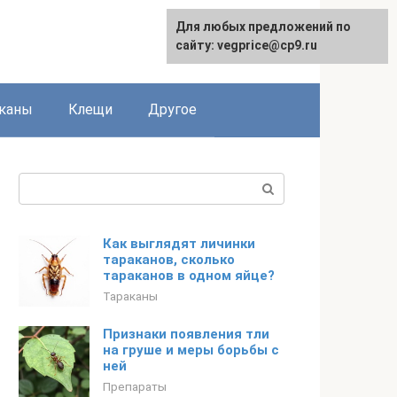
Для любых предложений по
сайту: vegprice@cp9.ru
каны
Клещи
Другое
Поиск:
Как выглядят личинки
тараканов, сколько
тараканов в одном яйце?
Тараканы
Признаки появления тли
на груше и меры борьбы с
ней
Препараты