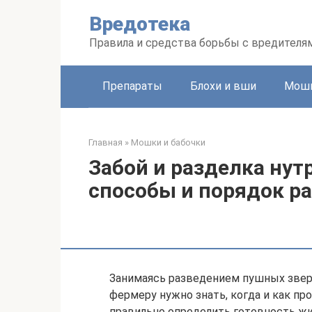
Перейти
Вредотека
к
контенту
Правила и средства борьбы с вредителя
Препараты
Блохи и вши
Мошк
Главная
»
Мошки и бабочки
Забой и разделка нут
способы и порядок р
Занимаясь разведением пушных звер
фермеру нужно знать, когда и как пр
правильно определить готовность жи