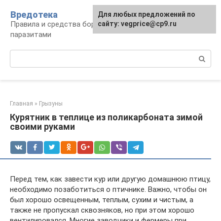
Перейти
Вредотека
Для любых предложений по
к
Правила и средства борьбы с вредителями и
сайту: vegprice@cp9.ru
контенту
паразитами
Поиск:
Главная
»
Грызуны
Курятник в теплице из поликарбоната зимой
своими руками
Перед тем, как завести кур или другую домашнюю птицу,
необходимо позаботиться о птичнике. Важно, чтобы он
был хорошо освещенным, теплым, сухим и чистым, а
также не пропускал сквозняков, но при этом хорошо
вентилировался. Многие заводчики и фермеры при