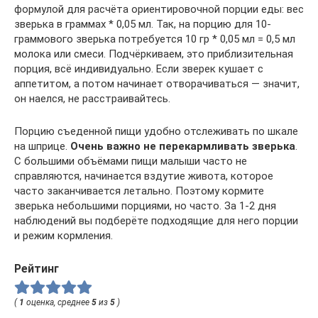
формулой для расчёта ориентировочной порции еды: вес
зверька в граммах * 0,05 мл. Так, на порцию для 10-
граммового зверька потребуется 10 гр * 0,05 мл = 0,5 мл
молока или смеси. Подчёркиваем, это приблизительная
порция, всё индивидуально. Если зверек кушает с
аппетитом, а потом начинает отворачиваться — значит,
он наелся, не расстраивайтесь.
Порцию съеденной пищи удобно отслеживать по шкале
на шприце.
Очень важно не перекармливать зверька
.
С большими объёмами пищи малыши часто не
справляются, начинается вздутие живота, которое
часто заканчивается летально. Поэтому кормите
зверька небольшими порциями, но часто. За 1-2 дня
наблюдений вы подберёте подходящие для него порции
и режим кормления.
Рейтинг
(
1
оценка, среднее
5
из
5
)