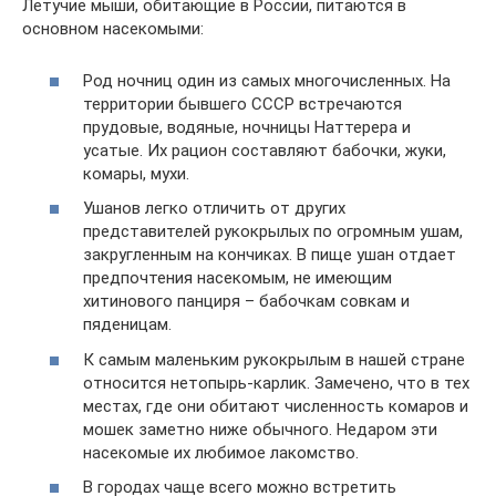
Летучие мыши, обитающие в России, питаются в
основном насекомыми:
Род ночниц один из самых многочисленных. На
территории бывшего СССР встречаются
прудовые, водяные, ночницы Наттерера и
усатые. Их рацион составляют бабочки, жуки,
комары, мухи.
Ушанов легко отличить от других
представителей рукокрылых по огромным ушам,
закругленным на кончиках. В пище ушан отдает
предпочтения насекомым, не имеющим
хитинового панциря – бабочкам совкам и
пяденицам.
К самым маленьким рукокрылым в нашей стране
относится нетопырь-карлик. Замечено, что в тех
местах, где они обитают численность комаров и
мошек заметно ниже обычного. Недаром эти
насекомые их любимое лакомство.
В городах чаще всего можно встретить