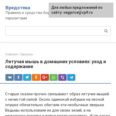
Перейти
Вредотека
Для любых предложений по
к
Правила и средства борьбы с вредителями и
сайту: vegprice@cp9.ru
контенту
паразитами
Поиск:
Главная
»
Грызуны
Летучая мышь в домашних условиях: уход и
содержание
Старые сказки прочно связывают образ летучих мышей
с нечистой силой. Около одинокой избушки на лесной
опушке обязательно обитали эти необычные зверьки.
Ведьмы использовали их для своих зелий, а на
неугодного путника и вовсе могли натравить. И уж тогда