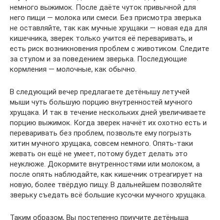
немного выжимок. После даёте чуток привычной для
него пищи — молока или смеси. Без присмотра зверька
не оставляйте, так как мучные хрущаки — новая еда для
кишечника, зверек только учится её переваривать, и
есть риск возникновения проблем с животиком. Следите
за стулом и за поведением зверька. Последующие
кормления — молочные, как обычно.
В следующий вечер предлагаете детёнышу летучей
мыши чуть большую порцию внутренностей мучного
хрущака. И так в течение нескольких дней увеличиваете
порцию выжимок. Когда зверек начнёт их охотно есть и
переваривать без проблем, позвольте ему погрызть
хитин мучного хрущака, совсем немного. Опять-таки
жевать он ещё не умеет, потому будет делать это
неуклюже. Докормите внутренностями или молоком, а
после опять наблюдайте, как кишечник отреагирует на
новую, более твёрдую пищу. В дальнейшем позволяйте
зверьку съедать всё большие кусочки мучного хрущака.
Таким образом, Вы постепенно приучите детёныша