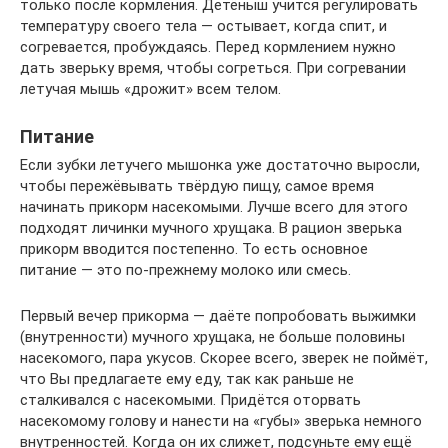
только после кормления. Детёныш учится регулировать
температуру своего тела — остывает, когда спит, и
согревается, пробуждаясь. Перед кормлением нужно
дать зверьку время, чтобы согреться. При согревании
летучая мышь «дрожит» всем телом.
Питание
Если зубки летучего мышонка уже достаточно выросли,
чтобы пережёвывать твёрдую пищу, самое время
начинать прикорм насекомыми. Лучше всего для этого
подходят личинки мучного хрущака. В рацион зверька
прикорм вводится постепенно. То есть основное
питание — это по-прежнему молоко или смесь.
Первый вечер прикорма — даёте попробовать выжимки
(внутренности) мучного хрущака, не больше половины
насекомого, пара укусов. Скорее всего, зверек не поймёт,
что Вы предлагаете ему еду, так как раньше не
сталкивался с насекомыми. Придётся оторвать
насекомому голову и нанести на «губы» зверька немного
внутренностей. Когда он их слижет, подсуньте ему ещё