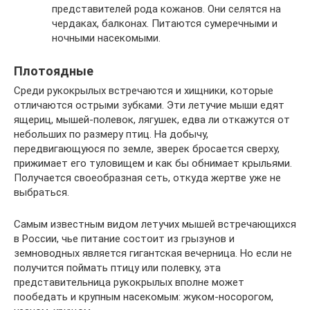
представителей рода кожанов. Они селятся на
чердаках, балконах. Питаются сумеречными и
ночными насекомыми.
Плотоядные
Среди рукокрылых встречаются и хищники, которые
отличаются острыми зубками. Эти летучие мыши едят
ящериц, мышей-полевок, лягушек, едва ли откажутся от
небольших по размеру птиц. На добычу,
передвигающуюся по земле, зверек бросается сверху,
прижимает его туловищем и как бы обнимает крыльями.
Получается своеобразная сеть, откуда жертве уже не
выбраться.
Самым известным видом летучих мышей встречающихся
в России, чье питание состоит из грызунов и
земноводных является гигантская вечерница. Но если не
получится поймать птицу или полевку, эта
представительница рукокрылых вполне может
пообедать и крупным насекомым: жуком-носорогом,