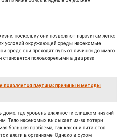
быть ниже 60%, а в идеале он должен
изни, поскольку они позволяют паразитам легко
ких условий окружающей среды насекомые
ой среде они проходят путь от личинки до имаго
они становятся половозрелыми в два раза
е появляется паутина: причины и методы
в доме, где уровень влажности слишком низкий.
хим. Тело насекомых высыхает из-за потери
амая большая проблема, так как они питаются
ток влаги в организме. Однако в сухом