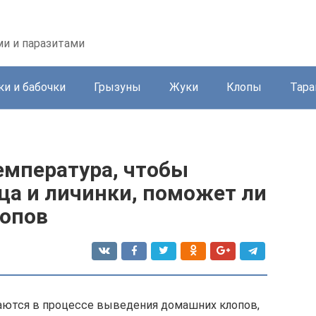
ми и паразитами
и и бабочки
Грызуны
Жуки
Клопы
Тара
емпература, чтобы
ца и личинки, поможет ли
лопов
аются в процессе выведения домашних клопов,