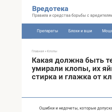
Перейти
Вредотека
к
контенту
Правила и средства борьбы с вредителя
Препараты
Блохи и вши
Мошк
Главная
»
Клопы
Какая должна быть т
умирали клопы, их яй
стирка и глажка от к
Ошибки и недочеты, которые допуск