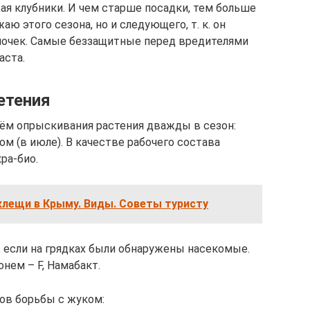
я клубники. И чем старше посадки, тем больше
аю этого сезона, но и следующего, т. к. он
почек. Самые беззащитные перед вредителями
аста.
етения
ём опрыскивания растения дважды в сезон:
ом (в июле). В качестве рабочего состава
ра-био.
клещи в Крыму. Виды. Советы туристу
, если на грядках были обнаружены насекомые.
нем – F, Намабакт.
ов борьбы с жуком: