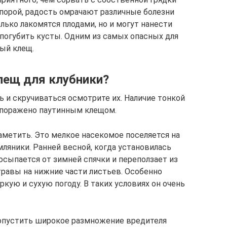
 порой, радость омрачают различные болезни
лько лакомятся плодами, но и могут нанести
погубить кусты. Одним из самых опасных для
ный клещ.
лещ для клубники?
ь и скручиваться осмотрите их. Наличие тонкой
е поражено паутинным клещом.
аметить. Это мелкое насекомое поселяется на
емляники. Ранней весной, когда установилась
росыпается от зимней спячки и переползает из
травы на нижние части листьев. Особенно
кую и сухую погоду. В таких условиях он очень
допустить широкое размножение вредителя