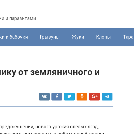
ми и паразитами
и и бабочки
Грызуны
Жуки
Клопы
Тара
ику от земляничного и
предвкушении, нового урожая спелых ягод,
приятного, чем сорвать с собственной грядки