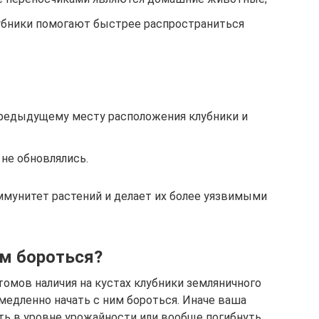
убники помогают быстрее распространиться
редыдущему месту расположения клубники и
не обновлялись.
ммунитет растений и делает их более уязвимыми
им бороться?
мов наличия на кустах клубники земляничного
медленно начать с ним бороться. Иначе ваша
ть в уровне урожайности или вообще погибнуть.