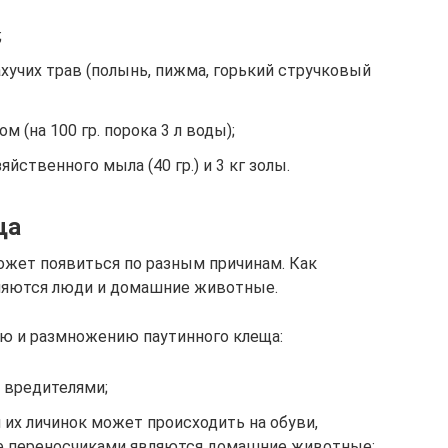
;
хучих трав (полынь, пижма, горький стручковый
 (на 100 гр. порока 3 л воды);
йственного мыла (40 гр.) и 3 кг золы.
ща
ожет появиться по разным причинам. Как
ляются люди и домашние животные.
ю и размножению паутинного клеща:
 вредителями;
их личинок может происходить на обуви,
же переносчиками являются домашние животные;