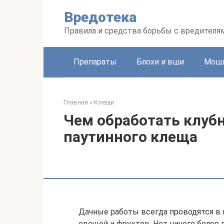
Перейти
Вредотека
к
контенту
Правила и средства борьбы с вредителя
Препараты
Блохи и вши
Мошк
Главная
»
Клещи
Чем обработать клубн
паутинного клеща
Дачные работы всегда проводятся в 
овощей и фруктов. Нет ничего более 