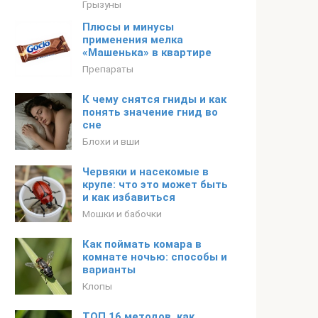
Грызуны
Плюсы и минусы
применения мелка
«Машенька» в квартире
Препараты
К чему снятся гниды и как
понять значение гнид во
сне
Блохи и вши
Червяки и насекомые в
крупе: что это может быть
и как избавиться
Мошки и бабочки
Как поймать комара в
комнате ночью: способы и
варианты
Клопы
ТОП 16 методов, как