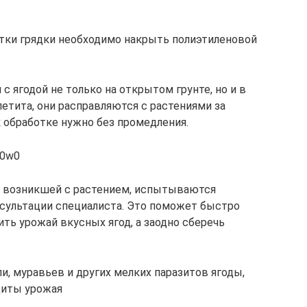
отки грядки необходимо накрыть полиэтиленовой
 ягодой не только на открытом грунте, но и в
петита, они расправляются с растениями за
к обработке нужно без промедления.
j0w0
, возникшей с растением, испытываются
онсультации специалиста. Это поможет быстро
ть урожай вкусных ягод, а заодно сберечь
ли, муравьев и других мелких паразитов ягоды,
щиты урожая