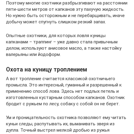
Поэтому многие охотники разбрызгивают на расстоянии
пяти-шести метров от капканов эту пахучую жидкость.
Но нужно быть осторожным и не перебарщивать, иначе
добычу может спугнуть слишком резкий запах.
Опытные охотники, для которых ловля куницы
капканами – траппинг – уже давно стала привычным
делом, используют анисовое масло, а также настойку
валерьяны или йодоформ.
Охота на куницу троплением
А вот тропление считается классикой охотничьего
промысла. Это интересный, гуманный и разрешенный к
применению способ лова. Здесь нет подлых петель и
изготовленных кустарным способом капканов. Охотник
бродит с ружьем по лесу, собаку с собой он не берет.
Ум и проницательность охотника позволяют ему читать
куньи следы, распутывать их, выманивать зверя из
дупла. Точный выстрел мелкой дробью из ружья