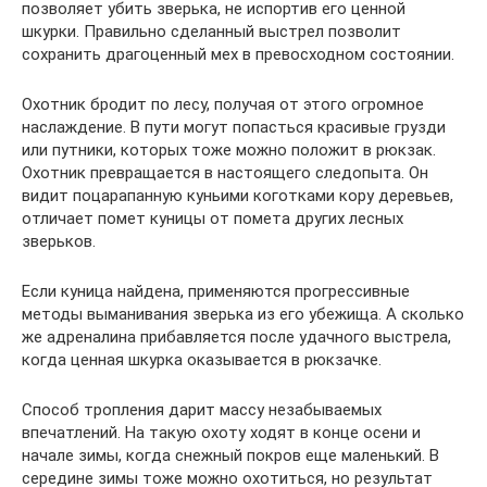
позволяет убить зверька, не испортив его ценной
шкурки. Правильно сделанный выстрел позволит
сохранить драгоценный мех в превосходном состоянии.
Охотник бродит по лесу, получая от этого огромное
наслаждение. В пути могут попасться красивые грузди
или путники, которых тоже можно положит в рюкзак.
Охотник превращается в настоящего следопыта. Он
видит поцарапанную куньими коготками кору деревьев,
отличает помет куницы от помета других лесных
зверьков.
Если куница найдена, применяются прогрессивные
методы выманивания зверька из его убежища. А сколько
же адреналина прибавляется после удачного выстрела,
когда ценная шкурка оказывается в рюкзачке.
Способ тропления дарит массу незабываемых
впечатлений. На такую охоту ходят в конце осени и
начале зимы, когда снежный покров еще маленький. В
середине зимы тоже можно охотиться, но результат