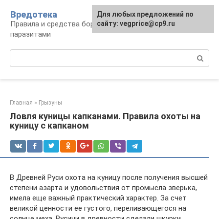
Перейти
Вредотека
Для любых предложений по
к
Правила и средства борьбы с вредителями и
сайту: vegprice@cp9.ru
контенту
паразитами
Поиск:
Главная
»
Грызуны
Ловля куницы капканами. Правила охоты на
куницу с капканом
В Древней Руси охота на куницу после получения высшей
степени азарта и удовольствия от промысла зверька,
имела еще важный практический характер. За счет
великой ценности ее густого, переливающегося на
солнце меха, Русичи в древности сделали шкурки