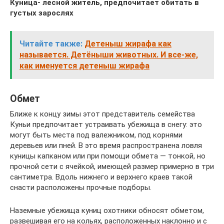
Куница- лесной житель, предпочитает обитать в
густых зарослях
Читайте также:
Детеныш жирафа как
называется. Детёныши животных. И все-же,
как именуется детеныш жирафа
Обмет
Ближе к концу зимы этот представитель семейства
Куньи предпочитает устраивать убежища в снегу: это
могут быть места под валежником, под корнями
деревьев или пней. В это время распространена ловля
куницы капканом или при помощи обмета — тонкой, но
прочной сети с ячейкой, имеющей размер примерно в три
сантиметра. Вдоль нижнего и верхнего краев такой
снасти расположены прочные подборы.
Наземные убежища куниц охотники обносят обметом,
развешивая его на кольях, расположенных наклонно и с