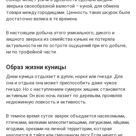
зверька своеобразной валютой – куной, для обмена
товара между городищами. Ценность таких шкурок была
достаточно велика в те времена.
В настоящем добыча этого уникального, дикого и
хищного зверька из семейства куньих не потеряла
актуальности ни по остроте ощущений при его добыче,
ни по трофейной части.
Образ жизни куницы
Днем куница отдыхает в дупле, норке или гнезде. Для
сна и отдыха она может приспособить даже чужое
гнездо. Но с наступлением сумерек хищник становится
активным. Он всю ночь лазает по деревьям, проявляя
недюжинную ловкость и активность.
В темное время суток зверек объедается насекомыми,
птичками, мелкими млекопитающими, лягушками, яйцами,
ягодами, орехами на личной территории, которая
находится в тайге или смешанном лесу. Если ничего не