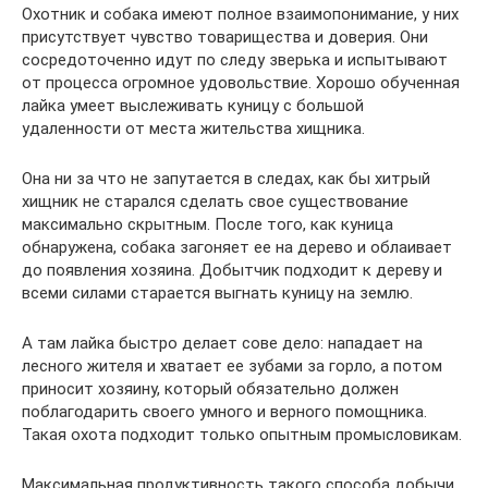
Охотник и собака имеют полное взаимопонимание, у них
присутствует чувство товарищества и доверия. Они
сосредоточенно идут по следу зверька и испытывают
от процесса огромное удовольствие. Хорошо обученная
лайка умеет выслеживать куницу с большой
удаленности от места жительства хищника.
Она ни за что не запутается в следах, как бы хитрый
хищник не старался сделать свое существование
максимально скрытным. После того, как куница
обнаружена, собака загоняет ее на дерево и облаивает
до появления хозяина. Добытчик подходит к дереву и
всеми силами старается выгнать куницу на землю.
А там лайка быстро делает сове дело: нападает на
лесного жителя и хватает ее зубами за горло, а потом
приносит хозяину, который обязательно должен
поблагодарить своего умного и верного помощника.
Такая охота подходит только опытным промысловикам.
Максимальная продуктивность такого способа добычи