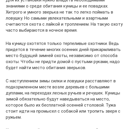
Для их установки нужно владеть необходимыми
знаниями о среде обитания куницы и ее повадках.
Хитрого и умного зверька не так то легко поймать в
ловушку. Но самыми увлекательными и азартными
считаются охота с лайкой и троплением. На такую охоту
часто выбираются в ночное время.
На куницу охотятся только терпеливые охотники. Ведь
придется в течение многих осенних дней прикармливать
место будущей зимней охоты, независимо от способа
охоты. Чтобы не придти домой с пустыми руками, надо
будет найти место обитания зверьков.
С наступлением зимы силки и ловушки расставляют в
подкормленном месте возле деревьев с большими
дуплами, на переходах лесных ручьев и речушек. Куницы
зимой обязательно будут наведываться на место,
которое было их бесплатной осенней столовой. Тужа
стоит идти на промысел с собакой или тропить зверя с
ружьем.