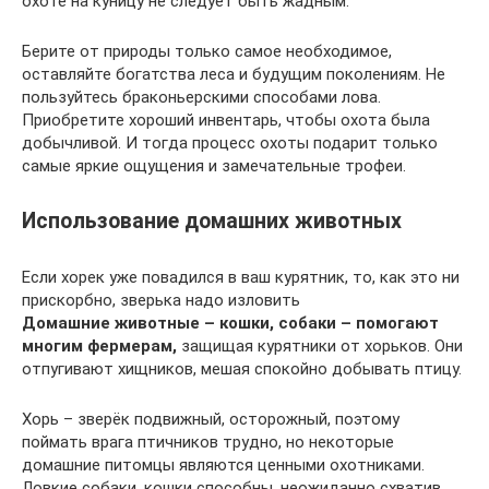
охоте на куницу не следует быть жадным.
Берите от природы только самое необходимое,
оставляйте богатства леса и будущим поколениям. Не
пользуйтесь браконьерскими способами лова.
Приобретите хороший инвентарь, чтобы охота была
добычливой. И тогда процесс охоты подарит только
самые яркие ощущения и замечательные трофеи.
Использование домашних животных
Если хорек уже повадился в ваш курятник, то, как это ни
прискорбно, зверька надо изловить
Домашние животные – кошки, собаки – помогают
многим фермерам,
защищая курятники от хорьков. Они
отпугивают хищников, мешая спокойно добывать птицу.
Хорь – зверёк подвижный, осторожный, поэтому
поймать врага птичников трудно, но некоторые
домашние питомцы являются ценными охотниками.
Ловкие собаки, кошки способны, неожиданно схватив,