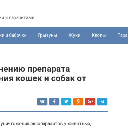
ми и паразитами
и и бабочки
Грызуны
Жуки
Клопы
Тара
нению препарата
ния кошек и собак от
 уничтожения экзопаразитов у животных,