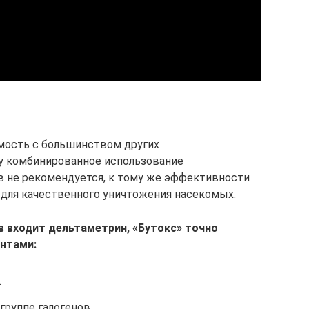
мость с большинством других
му комбинированное использование
в не рекомендуется, к тому же эффективности
 для качественного уничтожения насекомых.
в входит дельтаметрин, «Бутокс» точно
нтами:
.
руппе галогенов.