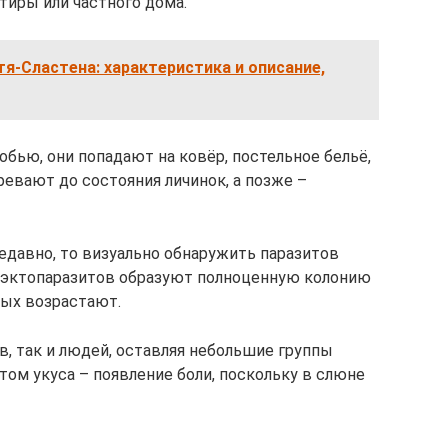
иры или частного дома.
я-Сластена: характеристика и описание,
обью, они попадают на ковёр, постельное бельё,
ревают до состояния личинок, а позже –
едавно, то визуально обнаружить паразитов
о эктопаразитов образуют полноценную колонию
ых возрастают.
, так и людей, оставляя небольшие группы
том укуса – появление боли, поскольку в слюне