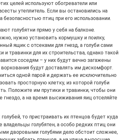
этих целей используют обогреватели или
асесты утеплитель. Если вы остановились на
за безопасностью птиц при его использовании.
ют голубятни прямо у себя на балконе.
ложно, нужно установить кормушку и поилку,
ный ящик с отсеками для гнезд, а голуби сами
 и травинки для их строительства, однако такой
равится соседям – у них будут вечно загажены
е воркования будут доставлять им дискомфорт.
читься одной парой и держать ее исключительно
зовать просторную клетку, из которой голуби
ть. Положите им прутики и травинки, чтобы они
е гнездо, а на время высиживания яиц отселяйте
 голубей, то пристраивать их птенцов будет куда
е владельцы голубятен, а особо редких птиц они
ными дворовыми голубями дело обстоит сложнее,
ающих забрать птенцов, а на улице выросшие