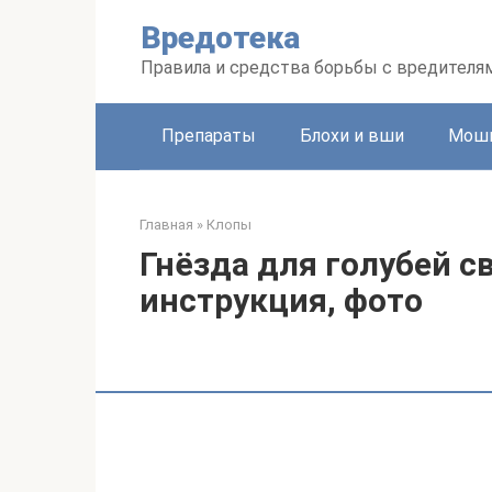
Перейти
Вредотека
к
контенту
Правила и средства борьбы с вредителя
Препараты
Блохи и вши
Мошк
Главная
»
Клопы
Гнёзда для голубей с
инструкция, фото