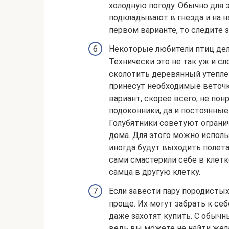
холодную погоду. Обычно для 
подкладывают в гнезда и на н
первом варианте, то следите 
Некоторые любители птиц дела
Технически это не так уж и с
сколотить деревянный утеплен
принесут необходимые веточки
вариант, скорее всего, не пон
подоконники, да и постоянны
Голубятники советуют ограни
дома. Для этого можно исполь
иногда будут выходить полета
сами смастерили себе в клетк
самца в другую клетку.
Если завести пару породистых
проще. Их могут забрать к себ
даже захотят купить. С обыч
ведь вы можете не найти жел