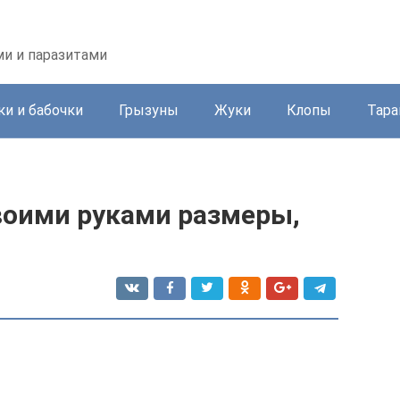
ми и паразитами
и и бабочки
Грызуны
Жуки
Клопы
Тара
воими руками размеры,