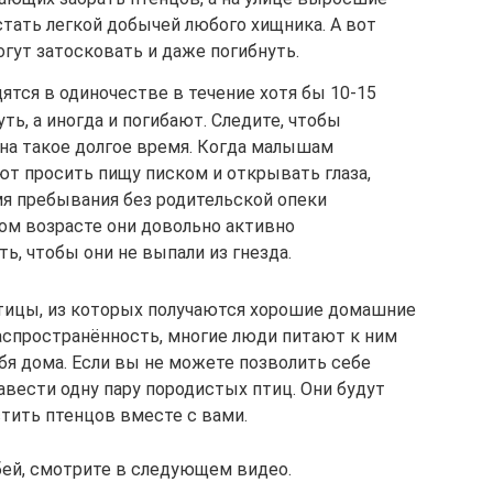
тать легкой добычей любого хищника. А вот
огут затосковать и даже погибнуть.
дятся в одиночестве в течение хотя бы 10-15
ть, а иногда и погибают. Следите, чтобы
 на такое долгое время. Когда малышам
ают просить пищу писком и открывать глаза,
мя пребывания без родительской опеки
ом возрасте они довольно активно
ь, чтобы они не выпали из гнезда.
тицы, из которых получаются хорошие домашние
аспространённость, многие люди питают к ним
ебя дома. Если вы не можете позволить себе
авести одну пару породистых птиц. Они будут
тить птенцов вместе с вами.
бей, смотрите в следующем видео.