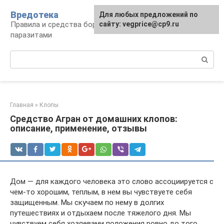
Перейти
Вредотека
Для любых предложений по
к
Правила и средства борьбы с вредителями и
сайту: vegprice@cp9.ru
контенту
паразитами
Поиск:
Главная
»
Клопы
Средство Агран от домашних клопов:
описание, применение, отзывы
Дом — для каждого человека это слово ассоциируется с
чем-то хорошим, теплым, в нем вы чувствуете себя
защищенным. Мы скучаем по нему в долгих
путешествиях и отдыхаем после тяжелого дня. Мы
чувствуем себя хозяевами положения ровно до того