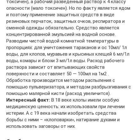
токсичен), а рабочий разведенный раствор к 4 классу
опасности (мало токсичен). Но по факту является ядом
и поэтому применение защитных средств в виде
резиновых перчаток, защитных очков, респиратора и
сменной одежды обязательно. Средство является
концентрированной эмульсией на водной основе.
Разводим чистой водой комнатной температуры в
пропорциях: для уничтожения тараканов и ос 10мл/ 1л
воды, для клопов, муравьев и крысиных клещей 6 мл/1л
воды, комары и блохи 3 мл/1л воды. Расход рабочего
раствора зависит от впитывающих свойств
поверхности и составляет 50 — 100мл на 1м2 .
Обработка производится методом распыления с
помощью пульверизатора, и методом разбрызгивания с
помощью малярной кисти (расход увеличится).
Интересный факт:
В 18 веке клопы имели особую
медицинскую ценность: их использовали при лечении
истерии. А с 19 века начали изобретать средства
борьбы с ними – «клоповарки», натирание духами и
использовать заговоры от них.