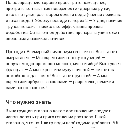
По возвращению хорошо проветрите помещение,
протрите контактные поверхности (дверные ручки,
столы, стулья) раствором соды и воды (чайная ложка на
стакан воды). Уборку проведите через 2 — 3 дня, наличие
трупов покажет насколько эффективна прошла
обработка. Остаточное действие препарата уничтожит
вновь вылупившихся личинок.
Проходит Всемирный симпозиум генетиков. Выступает
американец: — Мы скрестили корову с курицей —
получаем одновременно молоко, мясо и яйца! Выступает
француз: — А мы скрестили муху с пчелой — летает на
помойках, а дает мед! Выступает русский: — А мы
скрестили арбуз с тараканами — разрежешь, семечки
сами расползаются!
Что нужно знать
В инструкции указанно какое соотношение следует
использовать при приготовлении раствора. В ней
указанно, что на 1 литр воды необходимо добавить 5,5