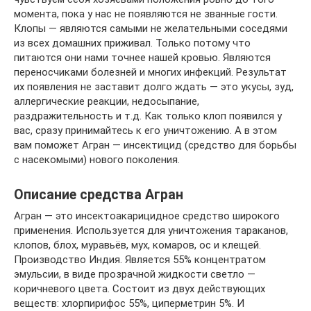
момента, пока у нас не появляются не званные гости.
Клопы — являются самыми не желательными соседями
из всех домашних приживал. Только потому что
питаются они нами точнее нашей кровью. Являются
переносчиками болезней и многих инфекций. Результат
их появления не заставит долго ждать — это укусы, зуд,
аллергические реакции, недосыпание,
раздражительность и т.д. Как только клоп появился у
вас, сразу принимайтесь к его уничтожению. А в этом
вам поможет Агран — инсектицид (средство для борьбы
с насекомыми) нового поколения.
Описание средства Агран
Агран — это инсектоакарицидное средство широкого
применения. Используется для уничтожения тараканов,
клопов, блох, муравьёв, мух, комаров, ос и клещей.
Производство Индия. Является 55% концентратом
эмульсии, в виде прозрачной жидкости светло —
коричневого цвета. Состоит из двух действующих
веществ: хлорпирифос 55%, циперметрин 5%. И