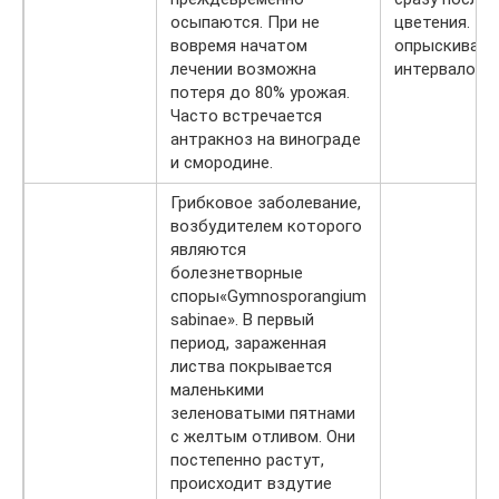
осыпаются. При не
цветения. Тр
вовремя начатом
опрыскивают
лечении возможна
интервалом 1
потеря до 80% урожая.
Часто встречается
антракноз на винограде
и смородине.
Грибковое заболевание,
возбудителем которого
являются
болезнетворные
споры«Gymnosporangium
sabinae». В первый
период, зараженная
листва покрывается
маленькими
зеленоватыми пятнами
с желтым отливом. Они
постепенно растут,
происходит вздутие