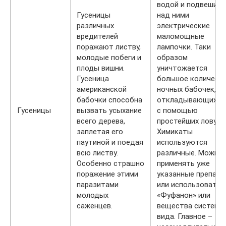
водой и подвешива
Гусеницы
над ними
различных
электрические
вредителей
маломощные
поражают листву,
лампочки. Таки
молодые побеги и
образом
плоды вишни.
уничтожается
Гусеница
большое количест
американской
ночных бабочек,
бабочки способна
откладывающих я
Гусеницы
вызвать усыхание
с помощью
всего дерева,
простейших ловуше
заплетая его
Химикаты
паутиной и поедая
используются
всю листву.
различные. Можно
Особенно страшно
применять уже
поражение этими
указанные препар
паразитами
или использовать
молодых
«Фуфанон» или
саженцев.
вещества системн
вида. Главное –