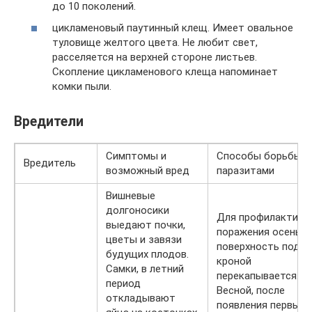
до 10 поколений.
цикламеновый паутинный клещ. Имеет овальное
туловище желтого цвета. Не любит свет,
расселяется на верхней стороне листьев.
Скопление цикламенового клеща напоминает
комки пыли.
Вредители
Симптомы и
Способы борьбы с
Вредитель
возможный вред
паразитами
Вишневые
долгоносики
Для профилактики
выедают почки,
поражения осенью,
цветы и завязи
поверхность под
будущих плодов.
кроной
Самки, в летний
перекапывается.
период
Весной, после
откладывают
появления первых