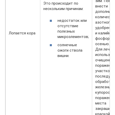
зим. Пона
Это происходит по
внести
нескольким причинам:
дополните
количеств
недостаток или
азотного
отсутствие
удобрения
полезных
Лопается кора
и калийно 
микроэлементов;
фосфорно
осенью.
солнечные
Для лечен
ожоги ствола
используе
вишни.
очищение
пораженн
участков и
последую
обработка
железным
купоросом
пораженн
места
закрашива
краской и