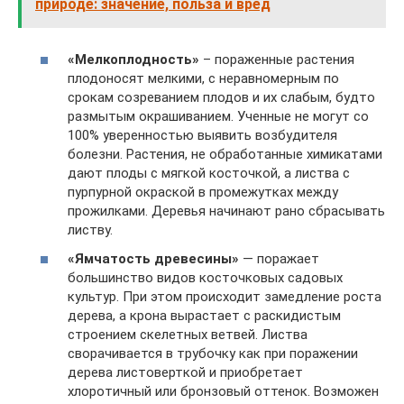
природе: значение, польза и вред
«Мелкоплодность»
– пораженные растения
плодоносят мелкими, с неравномерным по
срокам созреванием плодов и их слабым, будто
размытым окрашиванием. Ученные не могут со
100% уверенностью выявить возбудителя
болезни. Растения, не обработанные химикатами
дают плоды с мягкой косточкой, а листва с
пурпурной окраской в промежутках между
прожилками. Деревья начинают рано сбрасывать
листву.
«Ямчатость древесины»
— поражает
большинство видов косточковых садовых
культур. При этом происходит замедление роста
дерева, а крона вырастает с раскидистым
строением скелетных ветвей. Листва
сворачивается в трубочку как при поражении
дерева листоверткой и приобретает
хлоротичный или бронзовый оттенок. Возможен