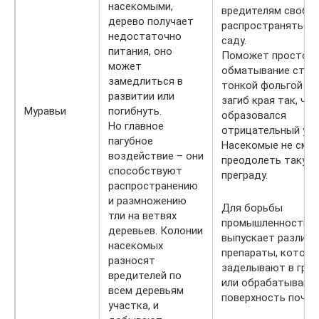
насекомыми,
вредителям свобо
дерево получает
распространяться 
недостаточно
саду.
питания, оно
Поможет простое
может
обматывание ство
замедлиться в
тонкой фольгой и
развитии или
загиб края так, чт
Муравьи
погибнуть.
образовался
Но главное
отрицательный уго
пагубное
Насекомые не смог
воздействие – они
преодолеть такую
способствуют
преграду.
распространению
и размножению
Для борьбы
тли на ветвях
промышленность
деревьев. Колонии
выпускает различ
насекомых
препараты, которы
разносят
заделывают в грун
вредителей по
или обрабатывают
всем деревьям
поверхность почвы
участка, и