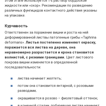
этом этапе используется 1% раствор бордоской
жидкости или «скор». Рекомендации по разведению
различных фунгицидов контактного действия указаны
на упаковке.
Курчавость
Ответственен за поражение вишни и роста на ней
деформированной листвы патогенные грибы «Taphrina
deformans».
Листья постепенно изменяют окраску,
поражается вся листва на дереве, она
неравномерно разрастается и крона становится
волнистой, с резкими границами.
Цвет листового
покрова вишни изменяется в определенной
последовательности:
листва начинает желтеть;
потом она становится янтарной, с розовыми
разводами;
окрашивается в розово – фиолетовый оттенок;
в конечной стадии, побуревшая листва начинает