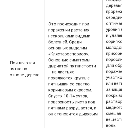
деревьями
прореженн
серединой
оптимальн
Это происходит при
уровня вл
поражении растения
и удаление
несколькими видами
сорняков 
болезней. Среди
молодой
основных выделим
прикорнев
«Клястероспориоз».
поросли.
Основные симптомы
Появляются
Для обраб
дырчатой пятнистости
пятна на
пораженн
– на листьях
стволе дерева
участков 
появляются круглые
или ветвей
пятнышки со светло –
зачищают
коричневым окрасом.
покрываю
Спустя 10-14 суток,
раствором
поверхность листа под
медного к
пятнами разрушается, и
смешав 100
он становится дырявым.
вещества с
воды.