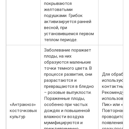
покрываются
желтоватыми
подушками. Грибок
активизируется ранней
весной, при
установившемся первом
теплом периоде.
Заболевание поражает
плоды, на них
образуются маленькие
точки темного цвета. В
процессе развития, они
Для обработ
разрастаются и
используютс
превращаются в бледно
контактные 
– розовые выпуклости.
Рекомендует
Пораженные плоды,
использовать
«Антракноз»
особенно при частых
Пик» или «По
косточковых
дождях и повышенной
Повторная о
культур
влажности воздуха
проводится 
мумифицируются и
появления цв
преждевременно
сразу после 