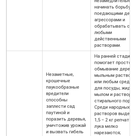
незамедлительно
начинать борьбу с
поедающими дере
агрессорами и
обрабатывать сад
любыми
действенными
растворами.
На ранней стадии
помогает простое
обмывание деревь
Незаметные,
мыльным раствор
крошечные
или любым средст
паукообразные
для посуды, жидки
вредители
мылом и растворо
способны
стирального порош
заплести сад
Среди народных
паутиной и
растворов выделим
поразить деревья,
1,5 – 2 кг репчатог
уничтожив урожай
лука мелко
и вызвать гибель
нарезаются;