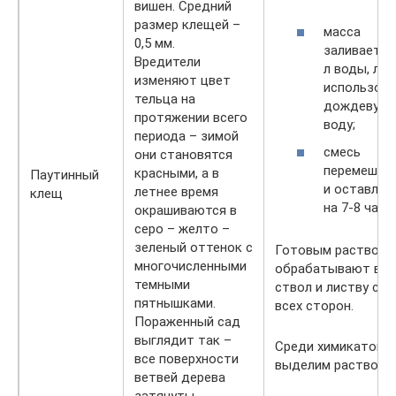
вишен. Средний
размер клещей –
масса
0,5 мм.
заливается
Вредители
л воды, лу
изменяют цвет
использов
тельца на
дождевую
протяжении всего
воду;
периода – зимой
смесь
они становятся
перемешив
красными, а в
Паутинный
и оставля
летнее время
клещ
на 7-8 часо
окрашиваются в
серо – желто –
зеленый оттенок с
Готовым растворо
многочисленными
обрабатывают вет
темными
ствол и листву со
пятнышками.
всех сторон.
Пораженный сад
выглядит так –
Среди химикатов
все поверхности
выделим растворы
ветвей дерева