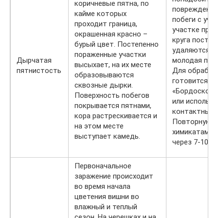
коричневые пятна, по
поврежденну
кайме которых
побеги с уча
проходит граница,
участке при
окрашенная красно –
круга постоя
бурый цвет. Постепенно
удаляются с
пораженные участки
Дырчатая
молодая пор
высыхает, на их месте
пятнистость
Для обработ
образовываются
готовится 3
сквозные дырки.
«Бордоской 
Поверхность побегов
или использ
покрывается пятнами,
контактный 
кора растрескивается и
Повторную о
на этом месте
химикатами 
выступает камедь.
через 7-10 су
Первоначальное
заражение происходит
во время начала
цветения вишни во
влажный и теплый
сезон. На черешках и на