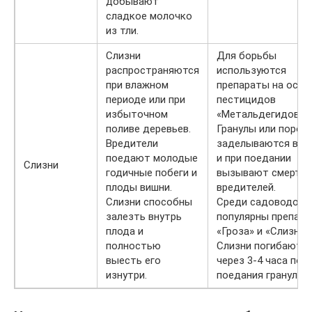
добывают
сладкое молочко
из тли.
Слизни
Для борьбы
распространяются
используются
при влажном
препараты на осно
периоде или при
пестицидов
избыточном
«Метальдегидов».
поливе деревьев.
Гранулы или порош
Вредители
заделываются в по
поедают молодые
и при поедании
Слизни
годичные побеги и
вызывают смерть
плоды вишни.
вредителей.
Слизни способны
Среди садоводов
залезть внутрь
популярны препар
плода и
«Гроза» и «Слизнее
полностью
Слизни погибают у
выесть его
через 3-4 часа пос
изнутри.
поедания гранул.