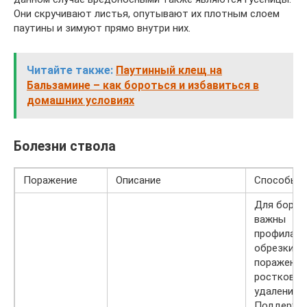
Они скручивают листья, опутывают их плотным слоем
паутины и зимуют прямо внутри них.
Читайте также:
Паутинный клещ на
Бальзамине – как бороться и избавиться в
домашних условиях
Болезни ствола
Поражение
Описание
Способы 
Для борь
важны
профилакт
обрезки
пораженн
ростков и
удаление 
Поддержан