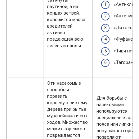
затянуты
«Антиклеща
паутиной, а на
концах ветвей,
«Актелика»
копошится масса
вредителей,
«Дитокса»;
активно
поедающая всю
«Фуфанона»
зелень и плоды.
«Тивита»;
«Тагора».
Эти насекомые
способны
поразить
Для борьбы с
корневую систему
насекомыми
дерева при рытье
используются
муравейника и его
специальные ловчи
ходов. Множество
пояса или липкие
мелких корешков
ловушки, которые 
повреждаются
позволяют