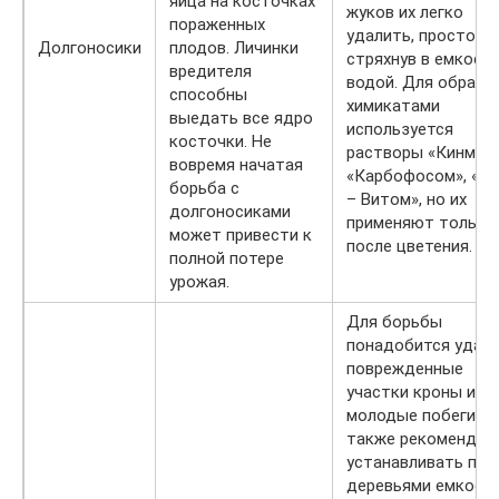
яйца на косточках
жуков их легко
пораженных
удалить, просто
Долгоносики
плодов. Личинки
стряхнув в емкость
вредителя
водой. Для обрабо
способны
химикатами
выедать все ядро
используется
косточки. Не
растворы «Кинмикс
вовремя начатая
«Карбофосом», «И
борьба с
– Витом», но их
долгоносиками
применяют только
может привести к
после цветения.
полной потере
урожая.
Для борьбы
понадобится удал
поврежденные
участки кроны и
молодые побеги, а
также рекомендуе
устанавливать под
деревьями емкости