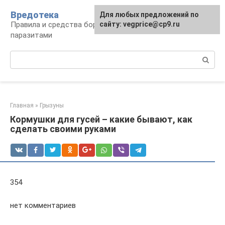
Перейти
Вредотека
Для любых предложений по
к
Правила и средства борьбы с вредителями и
сайту: vegprice@cp9.ru
контенту
паразитами
Поиск:
Главная
»
Грызуны
Кормушки для гусей – какие бывают, как
сделать своими руками
354
нет комментариев