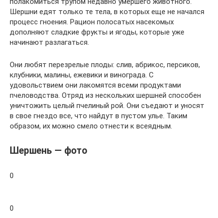
полакомиться трупом недавно умершего животного.
Шершни едят только те тела, в которых еще не начался
процесс гноения. Рацион полосатых насекомых
дополняют сладкие фрукты и ягоды, которые уже
начинают разлагаться.
Они любят перезрелые плоды: слив, абрикос, персиков,
клубники, малины, ежевики и винограда. С
удовольствием они лакомятся всеми продуктами
пчеловодства. Отряд из нескольких шершней способен
уничтожить целый пчелиный рой. Они съедают и уносят
в свое гнездо все, что найдут в пустом улье. Таким
образом, их можно смело отнести к всеядным.
Шершень — фото
0
0