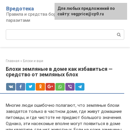
Перейти
Вредотека
Для любых предложений по
к
Правила и средства борьбы с вредителями и
сайту: vegprice@cp9.ru
контенту
паразитами
Поиск:
Главная
»
Блохи и вши
Блохи земляные в доме как избавиться —
средство от земляных блох
Многие люди ошибочно полагают, что земляные блохи
заводятся только в частном доме, где живут домашние
питомцы, и где чистоте не придают большого значения.
Однако, эти насекомые вполне могут появиться в доме
или квартире, где нет животных. Если на коже замечены